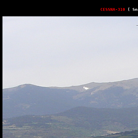
CESSNA-310
( Se