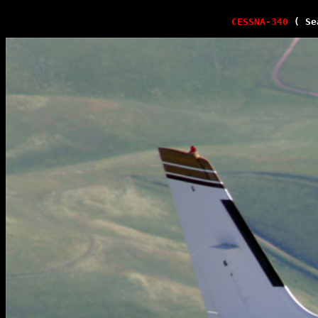
CESSNA-340
( Se